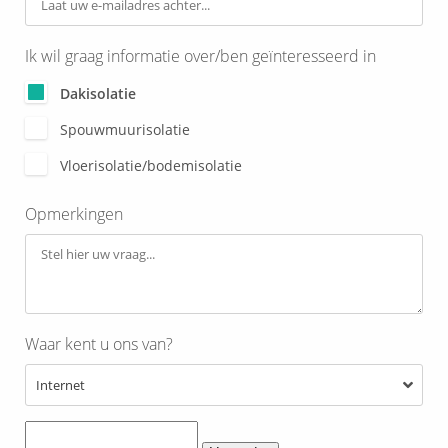
 op de
e. Hierdoor
Ik wil graag informatie over/ben geïnteresseerd in
 website-
ren
Dakisolatie
nte
Spouwmuurisolatie
enties
gebaseerd
Vloerisolatie/bodemisolatie
 gedrag van
ezoeker.
Opmerkingen
uren
Waar kent u ons van?